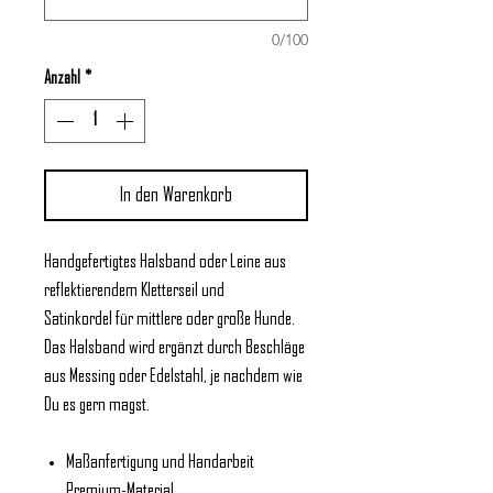
0/100
Anzahl
*
In den Warenkorb
Handgefertigtes Halsband oder Leine aus
reflektierendem Kletterseil und
Satinkordel für mittlere oder große Hunde.
Das Halsband wird ergänzt durch Beschläge
aus Messing oder Edelstahl, je nachdem wie
Du es gern magst.
Maßanfertigung und Handarbeit
Premium-Material