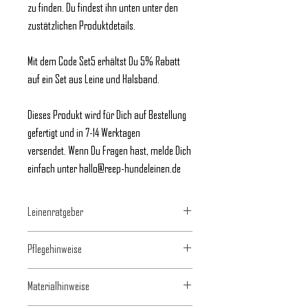
zu finden. Du findest ihn unten unter den
zustätzlichen Produktdetails.
Mit dem Code Set5 erhältst Du 5% Rabatt
auf ein Set aus Leine und Halsband.
Dieses Produkt wird für Dich auf Bestellung
gefertigt und in 7-14 Werktagen
versendet. Wenn Du Fragen hast, melde Dich
einfach unter hallo@reep-hundeleinen.de
Leinenratgeber
Leine mit Handschlaufe
Pflegehinweise
Die Leine ist ca. 120cm lang und bietet Dir so
die Möglichkeit den Hund in
Bei der Ledertakelung und dem r e e p-Label
Materialhinweise
Deinem Nahbereich zu führen. Insbesondere
handelt es sich um das Naturmaterial Leder,