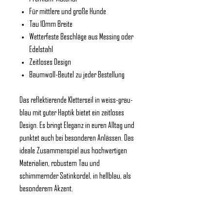
Für mittlere und große Hunde
Tau 10mm Breite
Wetterfeste Beschläge aus Messing oder
Edelstahl
Zeitloses Design
Baumwoll-Beutel zu jeder Bestellung
Das reflektierende Kletterseil in weiss-grau-
blau mit guter Haptik bietet ein zeitloses
Design. Es bringt Eleganz in euren Alltag und
punktet auch bei besonderen Anlässen. Das
ideale Zusammenspiel aus hochwertigen
Materialien, robustem Tau und
schimmernder Satinkordel, in hellblau, als
besonderem Akzent.