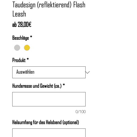
Taudesign (reflektierend) Flash
Leash
Sale-
ab
28,00€
Preis
Beschläge
*
Produkt
*
Hunderasse und Gewicht (ca.)
*
0/100
Halsumfang für das Halsband (optional)