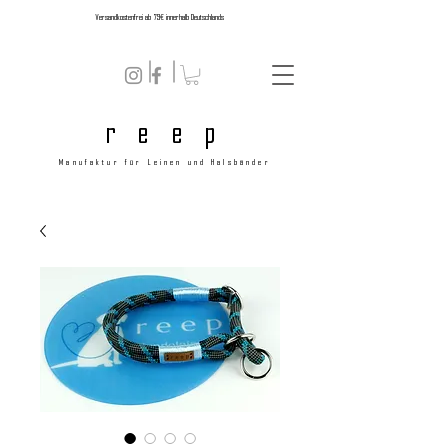
Versandkostenfrei ab 79€ innerhalb Deutschlands
r e e p
Manufaktur für Leinen und Halsbänder