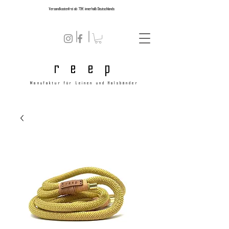
Versandkostenfrei ab 79€ innerhalb Deutschlands
r e e p
Manufaktur für Leinen und Halsbänder