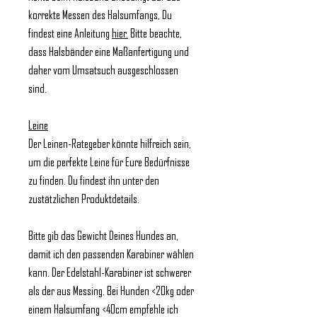
korrekte Messen des Halsumfangs, Du
findest eine Anleitung
hier.
Bitte beachte,
dass Halsbänder eine Maßanfertigung und
daher vom Umsatsuch ausgeschlossen
sind.
Leine
Der Leinen-Rategeber könnte hilfreich sein,
um die perfekte Leine für Eure Bedürfnisse
zu finden. Du findest ihn unter den
zustätzlichen Produktdetails.
Bitte gib das Gewicht Deines Hundes an,
damit ich den passenden Karabiner wählen
kann. Der Edelstahl-Karabiner ist schwerer
als der aus Messing. Bei Hunden <20kg oder
einem Halsumfang <40cm empfehle ich