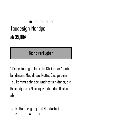
Taudesign Nordpol
Sale-
ab
35,00€
Preis
Nicht verfügbar
"It's beginning to look like Christmas" lautet
bei diesem Modell das Motto. Das goldene
Tau kommt sehr edel und festlich daher, die
Beschläge aus Messing runden das Design
ab.
Maßanfertigung und Handarbeit